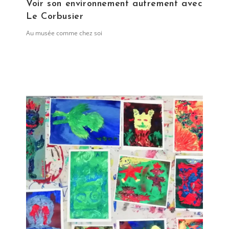
Voir son environnement autrement avec
Le Corbusier
Post
Au musée comme chez soi
category: