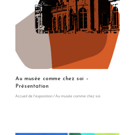
Au musée comme chez soi –
Présentation
Post
Accueil de l'exposition
/
Au musée comme chez soi
category: