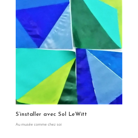
S’installer avec Sol LeWitt
Post
Au musée comme chez soi
category: