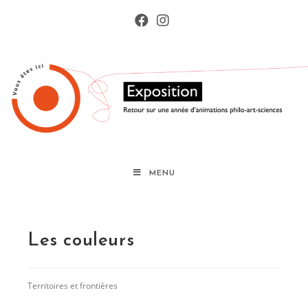
Skip
to
content
MENU
Les couleurs
Post
Territoires et frontières
category: