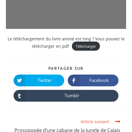
Le téléchargement du livre animé est long ? Vous pouvez le
Please wait
télécharger en pdf
Télécharger
while flipbook
is loading. For
more related
SHARE
PARTAGER SUR
info, FAQs and
THIS
CONTENT
Twitter
Facebook
issues please
Opens
Opens
in
in
refer to
dFlip
a
a
new
new
Tumblr
3D Flipbook
Opens
window
window
in
Wordpress Help
a
new
documentation.
window
Article suivant
Read
more
Prosopopée d’une cabane de la Jungle de Calais